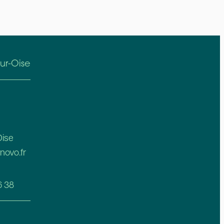
ur-Oise
ise
novo.fr
6 38