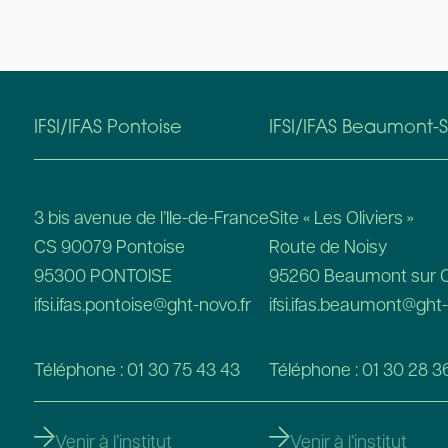
IFSI/IFAS Pontoise
IFSI/IFAS Beaumont-S
3 bis avenue de l’Ile-de-France
Site « Les Oliviers »
CS 90079 Pontoise
Route de Noisy
95300 PONTOISE
95260 Beaumont sur O
ifsi.ifas.pontoise@ght-novo.fr
ifsi.ifas.beaumont@ght-
Téléphone : 01 30 75 43 43
Téléphone : 01 30 28 3
Venir à l’institut
Venir à l’institut