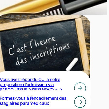
Vous avez répondu OUI à notre
proposition d’admission via
PARCOURSUP à l’IFSI NOVO et à
l’Université Paris Cité
Formez-vous à l’encadrement des
stagiaires paramédicaux