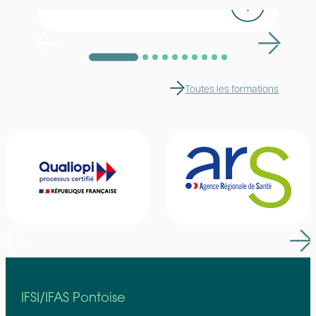
Devenir aide-soignant(e)
Toutes les formations
IFSI/IFAS Pontoise